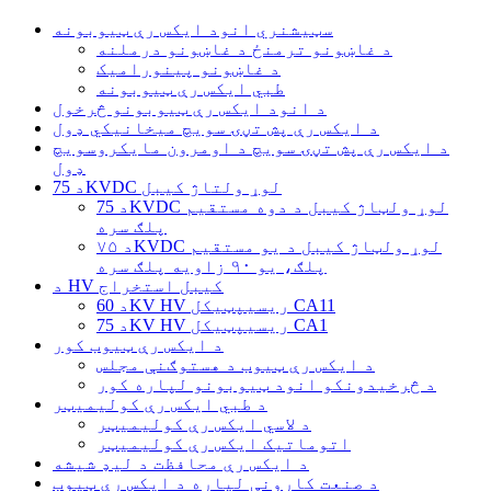
سټیشنري انود ایکس رې ټیوبونه
د غاښونو ترمنځ د غاښونو درملنه
د غاښونو پینورامیک
طبي ایکس رې ټیوبونه
د انود ایکس رې ټیوبونو څرخول
د ایکس رې پش تڼۍ سویچ میخانیکي ډول
د ایکس رې پش تڼۍ سویچ د اومرون مایکروسویچ
ډول
د 75KVDC لوړ ولتاژ کیبل
د 75KVDC لوړ ولټاژ کیبل د دوه مستقیم
پلګ سره
د ۷۵KVDC لوړ ولټاژ کیبل د یو مستقیم
پلګ، یو ۹۰ زاویه پلګ سره
د HV کیبل استخراج
د 60KV HV ریسیپټیکل CA11
د 75KV HV ریسیپټیکل CA1
د ایکس رې ټیوب کور
د ایکس رې ټیوب د هستوګنې مجلس
د څرخیدونکو انود ټیوبونو لپاره کور
د طبي ایکس رې کولیمیټر
د لاسي ایکس رې کولیمیټر
اتوماتیک ایکس رې کولیمیټر
د ایکس رې محافظت د لیډ شیشه
د صنعت کارونې لپاره د ایکس رې ټیوب