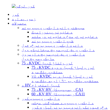
کور
زموږ په اړه
محصولات
سټیشنري انود ایکس رې ټیوبونه
د غاښونو پینورامیک
د غاښونو ترمنځ د غاښونو درملنه
طبي ایکس رې ټیوبونه
د انود ایکس رې ټیوبونو څرخول
د ایکس رې پش تڼۍ سویچ میخانیکي ډول
د ایکس رې پش تڼۍ سویچ د اومرون
مایکروسویچ ډول
د 75KVDC لوړ ولتاژ کیبل
د 75KVDC لوړ ولټاژ کیبل د دوه
مستقیم پلګ سره
د ۷۵KVDC لوړ ولټاژ کیبل د یو
مستقیم پلګ، یو ۹۰ زاویه پلګ سره
د HV کیبل استخراج
د 75KV HV ریسیپټیکل CA1
د 60KV HV ریسیپټیکل CA11
د ایکس رې ټیوب کور
د ایکس رې ټیوب د هستوګنې مجلس
د څرخیدونکو انود ټیوبونو لپاره کور