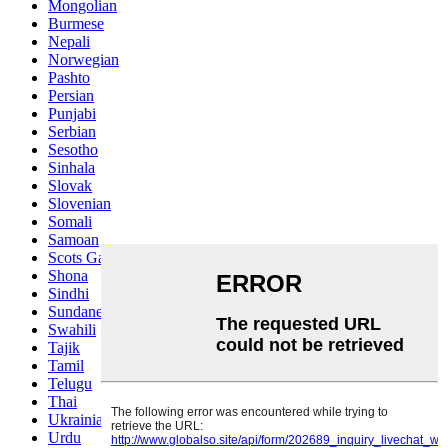
Mongolian
Burmese
Nepali
Norwegian
Pashto
Persian
Punjabi
Serbian
Sesotho
Sinhala
Slovak
Slovenian
Somali
Samoan
Scots Gaelic
Shona
Sindhi
Sundanese
Swahili
Tajik
Tamil
Telugu
Thai
Ukrainian
Urdu