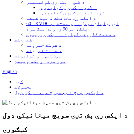
د طبي ایکس رې کولیمیټر
د لاسي ایکس رې کولیمیټر
اتوماتیک ایکس رې کولیمیټر
د ایکس رې محافظت د لیډ شیشه
د 60KVDC لوړ ولټاژ کیبل د یو مستقیم
پلګ، یو 90 زاویه پلګ سره
د صنعت کارونې لپاره د ایکس رې ټیوب
خبرونه
د شرکت خبرونه
د صنعت خبرونه
پوښتنې او ځوابونه
موږ سره اړیکه ونیسئ
English
کور
محصولات
د ایکس رې پش تڼۍ سویچ میخانیکي ډول
د ایکس رې پش تڼۍ سویچ میخانیکي ډول
کټګورۍ