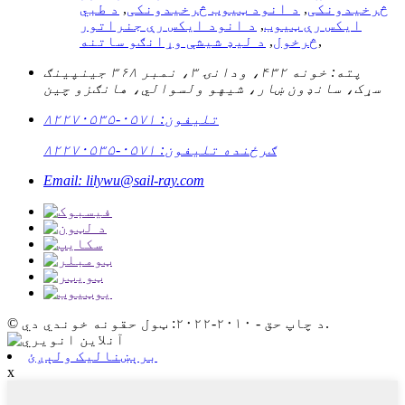
څرخیدونکی
,
د انود ټیوب څرخیدونکی
,
د طبي
ایکس رې ټیوب
,
د انود ایکس رې جنراتور
,
څرخول
,
د لیډ شیشې وړانګو ساتنه
پته: خونه ۴۳۲، ودانۍ ۳، نمبر ۳۶۸ جینپینګ
سړک، سانډون ښار، شیهو ولسوالي، هانګزو چین
تلیفون: ۰۵۷۱-۸۲۲۷۰۵۳۵
ګرځنده تلیفون: ۰۵۷۱-۸۲۲۷۰۵۳۵
Email: lilywu@sail-ray.com
© د چاپ حق - ۲۰۱۰-۲۰۲۲: ټول حقونه خوندي دي.
برېښنالیک ولېږئ
x