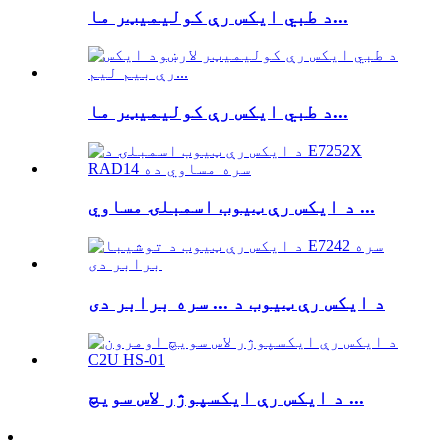
د طبي ایکس رې کولیمیټر ما...
د طبي ایکس رې کولیمیټر ما...
د ایکس رې ټیوب اسمبلۍ مساوي ...
د ایکس رې ټیوب د ... سره برابر دی
د ایکس رې ایکسپوژر لاس سویچ ...