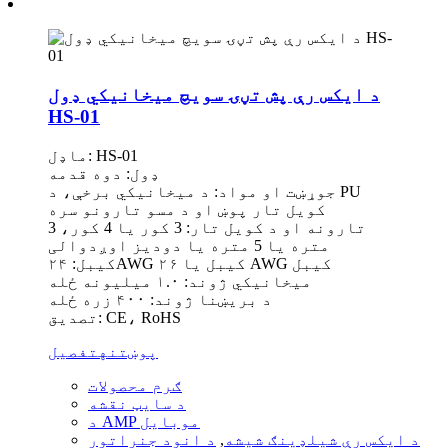
د ایکس رې پش تڼۍ سویچ میخانیکي ډول
HS-01
ماډل: HS-01
ډول: دوه قدمه
جوړښت او مواد: د میخانیکي برخې، د PU
کویل تار پوښ او د مسو تارونو سره
تارونه او د کویل تار: 3 کور یا 4 کور، 3
متره یا 5 متره یا دودیز اوږدوالی
کیبل: ۲۴AWG کیبل یا ۲۶ AWG کیبل
میخانیکي ژوند: ۱.۰ میلیونه ځله
د بریښنا ژوند: ۴۰۰ زره ځله
تصدیق: CE، RoHS
پوښتنه
تفصیل
ګرم محصولات
د سایټ نقشه
د AMP موبایل
د ایکس رې شیلډینګ شیشه
,
د انود جنراتور