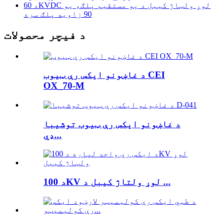
د 60KVDC لوړ ولټاژ کیبل د یو مستقیم پلګ، یو
90 زاویه پلګ سره
د فیچر محصولات
د غاښونو ایکس رې ټیوب CEI
OX_70-M
د غاښونو ایکس رې ټیوب توشیبا
ډي...
د 100KV لوړ ولتاژ کیبل د ...