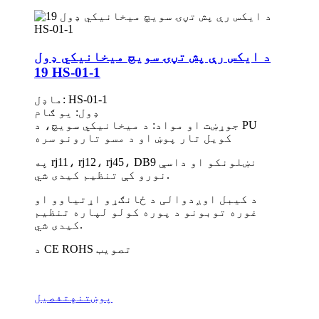
د ایکس رې پش تڼۍ سویچ میخانیکي ډول
19 HS-01-1
ماډل: HS-01-1
ډول: یو ګام
جوړښت او مواد: د میخانیکي سویچ، د PU
کویل تار پوښ او د مسو تارونو سره
په rj11، rj12، rj45، DB9 نښلونکو او داسې
نورو کې تنظیم کیدی شي.
د کیبل اوږدوالی د ځانګړو اړتیاوو او
غوره توبونو د پوره کولو لپاره تنظیم
کیدی شي.
د CE ROHS تصویب
پوښتنه
تفصیل