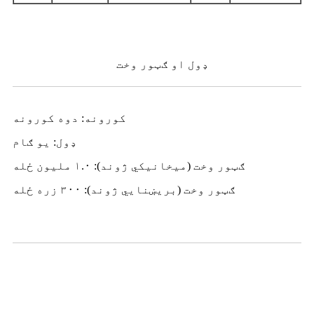
ډول او ګټور وخت
کورونه: دوه کورونه
ډول: یو ګام
ګټور وخت (میخانیکي ژوند): ۱.۰ ملیون ځله
ګټور وخت (بریښنايي ژوند): ۳۰۰ زره ځله