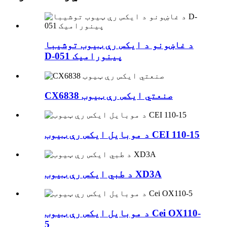
د غاښونو د ایکس رې ټیوب توشیبا
D-051 پینورامیک
CX6838 صنعتي ایکس رې ټیوب
د موبایل ایکس رې ټیوب CEI 110-15
د طبي ایکس رې ټیوب XD3A
د موبایل ایکس رې ټیوب Cei OX110-
5