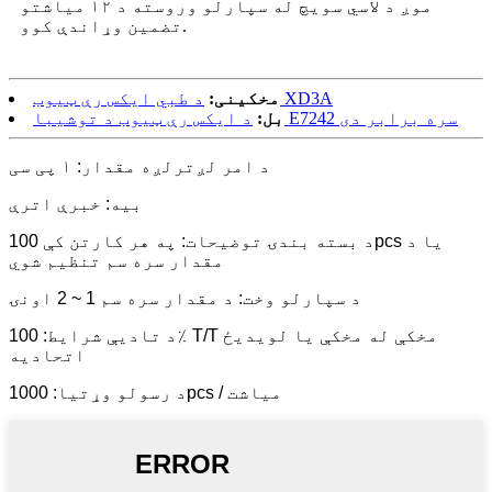
موږ د لاسي سویچ له سپارلو وروسته د ۱۲ میاشتو
تضمین وړاندې کوو.
د طبي ایکس رې ټیوب XD3A
مخکینی:
د ایکس رې ټیوب د توشیبا E7242 سره برابر دی
بل:
د امر لږترلږه مقدار: ۱ پی سی
بیه: خبرې اترې
د بسته بندۍ توضیحات: په هر کارتن کې 100pcs یا د
مقدار سره سم تنظیم شوي
د سپارلو وخت: د مقدار سره سم 1 ~ 2 اونۍ
د تادیې شرایط: 100٪ T/T مخکې له مخکې یا لویدیځ
اتحادیه
د رسولو وړتیا: 1000pcs / میاشت