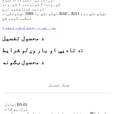
کورونه: ۳ کورونه، ۴ کورونه
دودیز کول: شتون لري
نښلونکی: د DB9 نښلونکي یا RJ45، RJ11 نښلونکي سره
تنظیم کیدی شي
موږ ته بریښنالیک واستوئ
د محصول تفصیل
د تادیې او بار وړلو شرایط:
د محصول ټګونه
چټک تفصیل
ماډل: HS-01
ډول: یو ګام
جوړښت او مواد: د اومرون مایکرو سویچ، د PU کویل