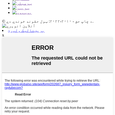
© د چاپ حق - ۲۰۱۰-۲۰۲۲: ټول حقونه خوندي دي.
برېښنالیک ولېږئ
x