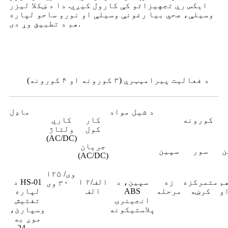
ایکس رې تجهیزاتو کې کارول کیږي. دا د ښکلا لیزر
وسیلې، صحي بیا رغونې وسیلې او نورو ساحو لپاره
هم د تطبیق وړ دی.
د فعالیت پیرامیټرې (۳ کورونه او ۴ کورونه)
د شیل مواد
ماډل
کورونه
کار
کاري
کول
ولتاژ
(AC/DC)
جریان
ن
سور
سپین
(AC/DC)
۱۲۵ وی/
م
متمرکزه
زه
سپین، د
۱ الف/۲
د HS-01
۳۰ وی
و
کرښه
مرحله
ABS
الف
لپاره
انجینرۍ
تفتیش
پلاستیکونه
وسپارئ،
موږ به
په 24