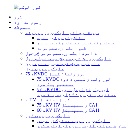
کور
زموږ په اړه
محصولات
سټیشنري انود ایکس رې ټیوبونه
د غاښونو پینورامیک
د غاښونو ترمنځ د غاښونو درملنه
طبي ایکس رې ټیوبونه
د انود ایکس رې ټیوبونو څرخول
د ایکس رې پش تڼۍ سویچ میخانیکي ډول
د ایکس رې پش تڼۍ سویچ د اومرون
مایکروسویچ ډول
د 75KVDC لوړ ولتاژ کیبل
د 75KVDC لوړ ولټاژ کیبل د دوه
مستقیم پلګ سره
د ۷۵KVDC لوړ ولټاژ کیبل د یو
مستقیم پلګ، یو ۹۰ زاویه پلګ سره
د HV کیبل استخراج
د 75KV HV ریسیپټیکل CA1
د 60KV HV ریسیپټیکل CA11
د ایکس رې ټیوب کور
د ایکس رې ټیوب د هستوګنې مجلس
د څرخیدونکو انود ټیوبونو لپاره کور