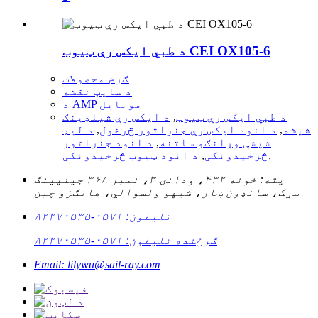
د طبي ایکس رې ټیوب CEI OX105-6
ګرم محصولات
د سایټ نقشه
د AMP موبایل
د طبي ایکس رې ټیوب
,
د ایکس رې شیلډینګ
شیشه
,
د انود ایکس رې جنراتور څرخول
,
د لیډ
شیشې وړانګو ساتنه
,
د انود جنراتور
,
څرخیدونکی
,
د انود ټیوب څرخیدونکی
پته: خونه ۴۳۲، ودانۍ ۳، نمبر ۳۶۸ جینپینګ
سړک، سانډون ښار، شیهو ولسوالي، هانګزو چین
تلیفون: ۰۵۷۱-۸۲۲۷۰۵۳۵
ګرځنده تلیفون: ۰۵۷۱-۸۲۲۷۰۵۳۵
Email: lilywu@sail-ray.com