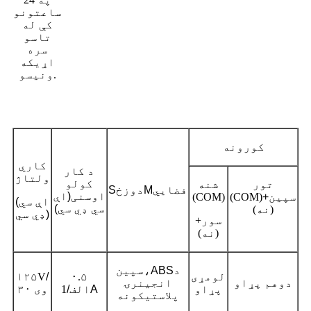
ساعتونو
کې له
تاسو
سره
اړیکه
ونیسو.
کورونه
کاري
د کار
ولتاژ
کولو
تور
شنه
فضايي
M
دوزخ
S
اوسنی
(اې
سپین
+
(COM)
(COM)
(اې سي
سي ډي سي)
(نه)
ډي سي)
+سور
(نه)
د
ABS
سپین،
لومړی
۰.۵
/
V
۱۲۵
دوهم پړاو
انجینرۍ
پړاو
A
الف
/
1
۳۰ وی
پلاستیکونه