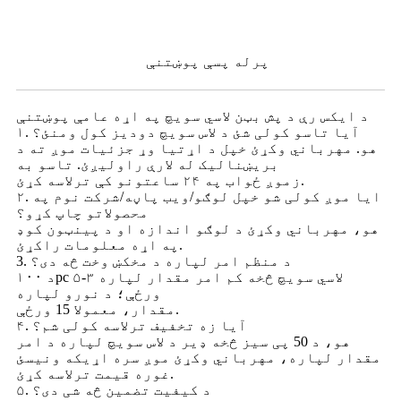
پرله پسې پوښتنې
د ایکس رې د پش بټن لاسي سویچ په اړه عامې پوښتنې
۱. آیا تاسو کولی شئ د لاس سویچ دودیز کول ومنئ؟
هو. مهرباني وکړئ خپل د اړتیا وړ جزئیات موږ ته د
بریښنالیک له لارې راولیږئ. تاسو به
زموږ ځواب په ۲۴ ساعتونو کې ترلاسه کړئ.
۲. ایا موږ کولی شو خپل لوګو/ویب پاڼه/شرکت نوم په
محصولاتو چاپ کړو؟
هو، مهرباني وکړئ د لوګو اندازه او د پینټون کوډ
په اړه معلومات راکړئ.
3. د منظم امر لپاره د مخکښ وخت څه دی؟
د ۱۰۰pc لاسي سویچ څخه کم امر مقدار لپاره ۳-۵
ورځې؛ د نورو لپاره
مقدار، معمولا 15 ورځې.
۴. آیا زه تخفیف ترلاسه کولی شم؟
هو، د 50 پی سیز څخه ډیر د لاس سویچ لپاره د امر
مقدار لپاره، مهرباني وکړئ موږ سره اړیکه ونیسئ
غوره قیمت ترلاسه کړئ.
۵. د کیفیت تضمین څه شی دی؟