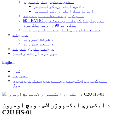
د طبي ایکس رې کولیمیټر
د لاسي ایکس رې کولیمیټر
اتوماتیک ایکس رې کولیمیټر
د ایکس رې محافظت د لیډ شیشه
د 60KVDC لوړ ولټاژ کیبل د یو مستقیم
پلګ، یو 90 زاویه پلګ سره
د صنعت کارونې لپاره د ایکس رې ټیوب
خبرونه
د شرکت خبرونه
د صنعت خبرونه
پوښتنې او ځوابونه
موږ سره اړیکه ونیسئ
English
کور
محصولات
د ایکس رې پش تڼۍ سویچ د اومرون مایکروسویچ
ډول
د ایکس رې ایکسپوژر لاس سویچ اومرون
C2U HS-01