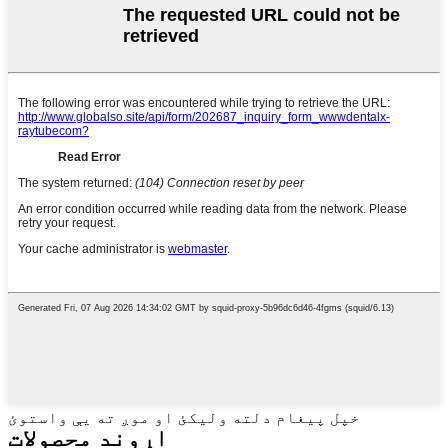
خپل پیغام دلته ولیکئ او موږ ته یې واستوئ
اړوند محصولات