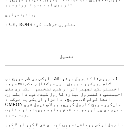
تار پوښ او د مسو تارونو سره
برانډ: سیلري
د CE، ROHS منظوري ترلاسه کړه
تفصیل
د بریښنا کنټرول برخې
د t
an
د ایکس رې لاس سویچ دی
سره
د wo ګام ټریګر، د بریښنایی سیګنال، عکس
اخیستونکي تجهیزاتو او طبي تشخیصي ایکس رې عکس
اخیستنې د کنټرول لپاره کارول کیدی شي. د ایکس رې
افشا کولو لاس سویچ، د اجزاو اړیکو په توګه د
OMRON مایکرو سویچ کارول کیږي، یو لاس نیول شوی
سویچ دی چې لري
مجرد
د قدم وهلو سویچونه او د ثابت
ټریسل سره.
دا ډول ایکس رې
ماشین
سویچ کیدای شي ۳ کور او ۴ کور