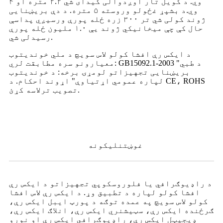
وي. د کویل تار اوږدوالی کیدای شي ۲.۲ متره او ۴
وي
.
د بشپړ غځولو وروسته ۵ متره. د دې بریښنایی
ژوند کولی شي تر ۳۰۰ زره ځله پورې ورسیږي پداسې
حال کې چې میخانیکي ژوند یې ۱.۰ ملیون ځله پورې
رسیدلی شي.
د ایکس رې افشا کولو لاس سویچ د ملي خوندیتوب
معیارونو سره مطابقت لري: GB15092.1-2003 "د طبي
بریښنایی تجهیزاتو لومړۍ برخه: د خوندیتوب
لپاره عمومي اړتیاوې" اړوند احکام. د CE، ROHS
تصویب ترلاسه کړئ.
غوښتنلیکونه
د راډیوګرافي یا فلوروسکوپي تجهیزاتو د ایکس رې
افشا کولو لپاره د تطبیق وړ. د ایکس رې لاس افشا
کولو لاس سویچ په عمده توګه د پورټ ایبل ایکس رې،
ګرځنده ایکس رې، سټیشنري ایکس رې، انلاګ ایکس رې،
ډیجیټل ایکس رې، راډیوګرافي ایکس رې او نورو