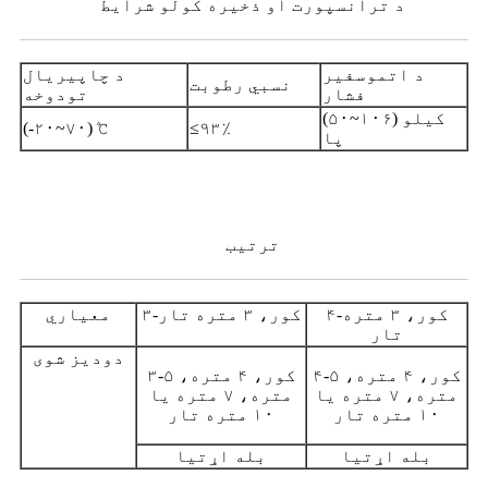
د ترانسپورت او ذخیره کولو شرایط
د اتموسفیر
د چاپیریال
نسبي رطوبت
فشار
تودوخه
(۵۰~۱۰۶) کیلو
(-۲۰~۷۰) ℃
≤۹۳٪
پا
ترتیب
۴-کور، ۳ متره
۳-کور، ۳ متره تار
معیاري
تار
دودیز شوی
۴-کور، ۴ متره، ۵
۳-کور، ۴ متره، ۵
متره، ۷ متره یا
متره، ۷ متره یا
۱۰ متره تار
۱۰ متره تار
بله اړتیا
بله اړتیا