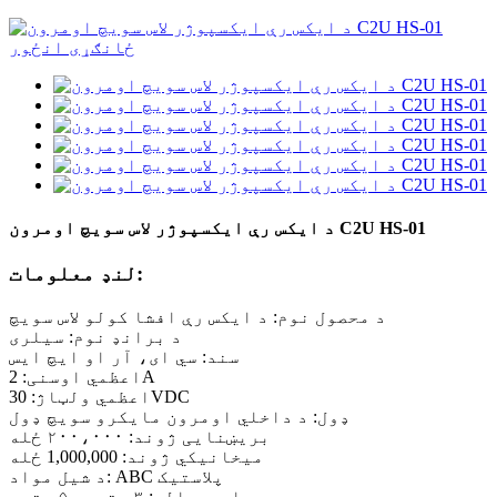
د ایکس رې ایکسپوژر لاس سویچ اومرون C2U HS-01
لنډ معلومات:
د محصول نوم: د ایکس رې افشا کولو لاس سویچ
د برانډ نوم: سیلری
سند: سي ای، آر او ایچ ایس
اعظمي اوسنی: 2A
اعظمي ولټاژ: 30VDC
ډول: د داخلي اومرون مایکرو سویچ ډول
بریښنایی ژوند: ۲۰۰،۰۰۰ ځله
میخانیکي ژوند: 1,000,000 ځله
د شیل مواد: ABC پلاستیک
اوږدوالی: ۳ متره، ۵ متره